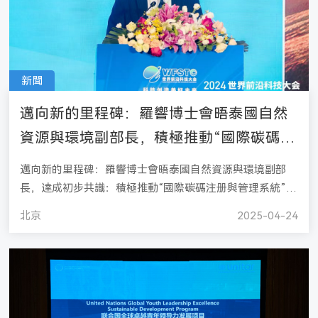
新聞
邁向新的里程碑：羅響博士會晤泰國自然
資源與環境副部長，積極推動“國際碳碼注
册與管理系統”落地泰國，助力2025年泰
邁向新的里程碑：羅響博士會晤泰國自然資源與環境副部
國碳關稅高品質實施
長，達成初步共識：積極推動“國際碳碼注册與管理系統”落
地泰國，助力2025年泰國碳關稅高品質實施！ 一碳一碼，
北京
2025-04-24
數位碳信用的全球通關基石與密碼！