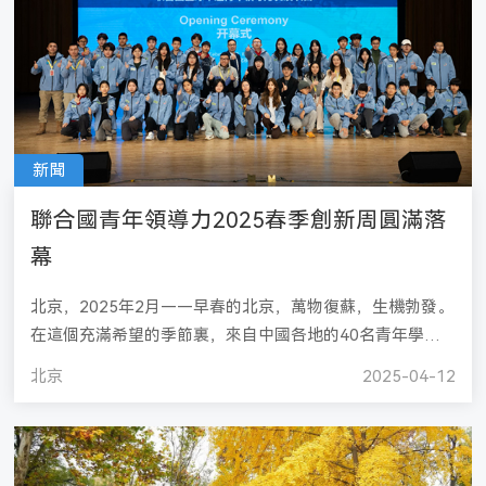
新聞
聯合國青年領導力2025春季創新周圓滿落
幕
北京，2025年2月——早春的北京，萬物復蘇，生機勃發。
在這個充滿希望的季節裏，來自中國各地的40名青年學子
齊聚北京，共同參與了由聯合國全球領導力與ESG發展中心
北京
2025-04-12
（UNGLEP）與聯合國訓練研究所. ..